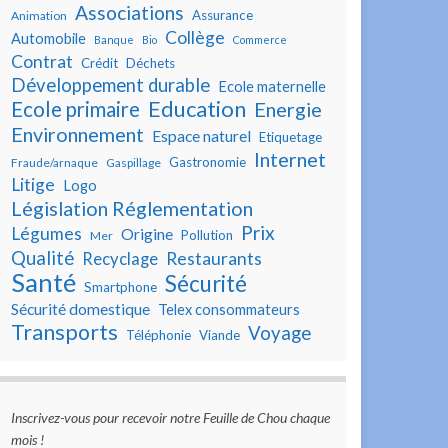
Associations
Assurance
Animation
Collège
Automobile
Banque
Bio
Commerce
Contrat
Crédit
Déchets
Développement durable
Ecole maternelle
Education
Ecole primaire
Energie
Environnement
Espace naturel
Etiquetage
Internet
Gastronomie
Fraude/arnaque
Gaspillage
Litige
Logo
Législation Réglementation
Prix
Légumes
Origine
Pollution
Mer
Qualité
Restaurants
Recyclage
Santé
Sécurité
Smartphone
Sécurité domestique
Telex consommateurs
Transports
Voyage
Téléphonie
Viande
Inscrivez-vous pour recevoir notre Feuille de Chou chaque
mois !