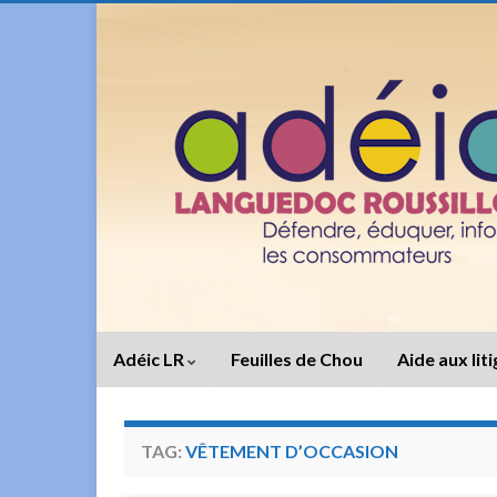
Adéic LR
Feuilles de Chou
Aide aux lit
TAG:
VÊTEMENT D’OCCASION