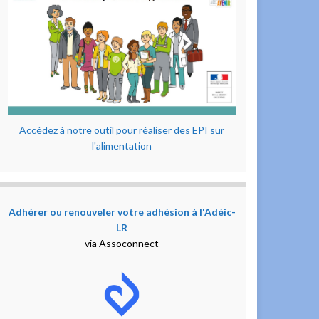
Accédez à notre outil pour réaliser des EPI sur
l'alimentation
Adhérer ou renouveler votre adhésion à l'Adéic-
LR
via Assoconnect