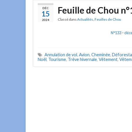
Feuille de Chou n
DÉC
15
Classé dans
Actualités
,
Feuilles de Chou
2024
N°133 – déc
Annulation de vol
,
Avion
,
Cheminée
,
Déforesta
Noël
,
Tourisme
,
Trêve hivernale
,
Vêtement
,
Vêteme