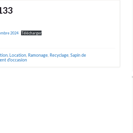
°133
embre 2024
Télécharger
tion
,
Location
,
Ramonage
,
Recyclage
,
Sapin de
nt d'occasion