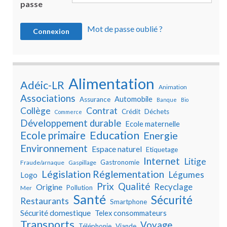
passe
Mot de passe oublié ?
Alimentation
Adéic-LR
Animation
Associations
Automobile
Assurance
Banque
Bio
Collège
Contrat
Crédit
Déchets
Commerce
Développement durable
Ecole maternelle
Education
Ecole primaire
Energie
Environnement
Espace naturel
Etiquetage
Internet
Litige
Gastronomie
Fraude/arnaque
Gaspillage
Législation Réglementation
Légumes
Logo
Prix
Qualité
Recyclage
Origine
Pollution
Mer
Santé
Sécurité
Restaurants
Smartphone
Sécurité domestique
Telex consommateurs
Transports
Voyage
Téléphonie
Viande