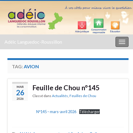
Adéic Languedoc-Roussillon
Togg
navig
TAG:
AVION
Feuille de Chou n°145
MAR
26
Classé dans
Actualités
,
Feuilles de Chou
2026
N°145 – mars-avril 2026
Télécharger