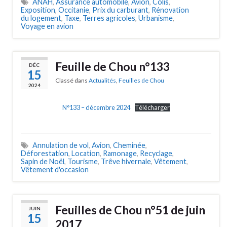
ANAH
,
Assurance automobile
,
Avion
,
Colis
,
Exposition
,
Occitanie
,
Prix du carburant
,
Rénovation
du logement
,
Taxe
,
Terres agricoles
,
Urbanisme
,
Voyage en avion
Feuille de Chou n°133
DÉC
15
Classé dans
Actualités
,
Feuilles de Chou
2024
N°133 – décembre 2024
Télécharger
Annulation de vol
,
Avion
,
Cheminée
,
Déforestation
,
Location
,
Ramonage
,
Recyclage
,
Sapin de Noël
,
Tourisme
,
Trêve hivernale
,
Vêtement
,
Vêtement d'occasion
Feuilles de Chou n°51 de juin
JUIN
15
2017