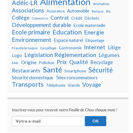
Alimentation
Adéic-LR
Animation
Associations
Automobile
Assurance
Banque
Bio
Collège
Contrat
Crédit
Déchets
Commerce
Développement durable
Ecole maternelle
Education
Ecole primaire
Energie
Environnement
Espace naturel
Etiquetage
Internet
Litige
Gastronomie
Fraude/arnaque
Gaspillage
Législation Réglementation
Légumes
Logo
Prix
Qualité
Recyclage
Origine
Pollution
Mer
Santé
Sécurité
Restaurants
Smartphone
Sécurité domestique
Telex consommateurs
Transports
Voyage
Téléphonie
Viande
Inscrivez-vous pour recevoir notre Feuille de Chou chaque mois !