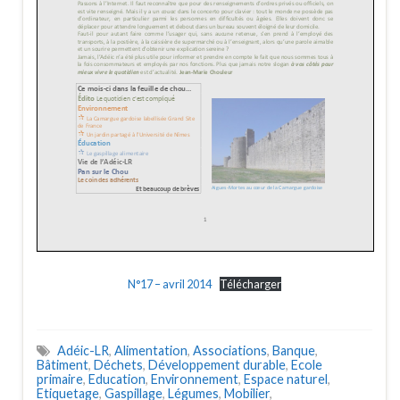
N°17 – avril 2014
Télécharger
Adéic-LR
,
Alimentation
,
Associations
,
Banque
,
Bâtiment
,
Déchets
,
Développement durable
,
Ecole
primaire
,
Education
,
Environnement
,
Espace naturel
,
Etiquetage
,
Gaspillage
,
Légumes
,
Mobilier
,