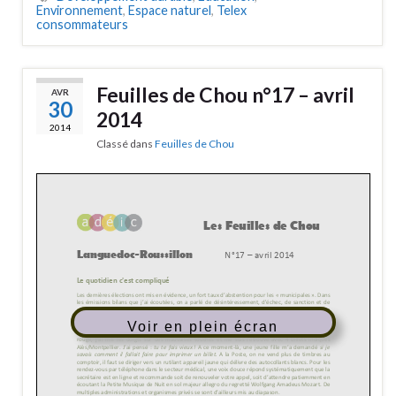
Environnement
,
Espace naturel
,
Telex
consommateurs
Feuilles de Chou n°17 – avril
AVR
30
2014
2014
Classé dans
Feuilles de Chou
Voir en plein écran