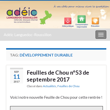
Adéic Languedoc-Roussillon
Togg
navig
TAG:
DÉVELOPPEMENT DURABLE
Feuilles de Chou n°53 de
SEP
11
septembre 2017
2017
Classé dans
Actualités
,
Feuilles de Chou
Voici notre nouvelle Feuille de Chou pour cette rentrée !