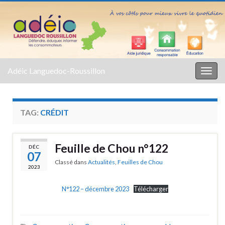
Adéic Languedoc-Roussillon
Togg
navig
TAG:
CRÉDIT
Feuille de Chou n°122
DÉC
07
Classé dans
Actualités
,
Feuilles de Chou
2023
N°122 – décembre 2023
Télécharger