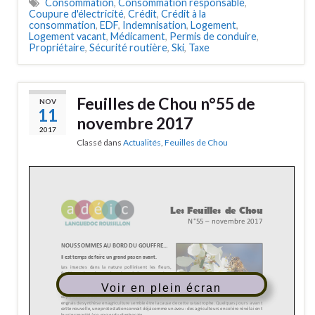
Consommation
,
Consommation responsable
,
Coupure d'électricité
,
Crédit
,
Crédit à la
consommation
,
EDF
,
Indemnisation
,
Logement
,
Logement vacant
,
Médicament
,
Permis de conduire
,
Propriétaire
,
Sécurité routière
,
Ski
,
Taxe
Feuilles de Chou n°55 de
NOV
11
novembre 2017
2017
Classé dans
Actualités
,
Feuilles de Chou
Voir en plein écran