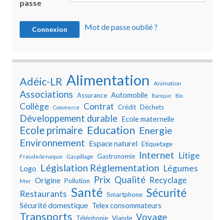
passe
Mot de passe oublié ?
Alimentation
Adéic-LR
Animation
Associations
Automobile
Assurance
Banque
Bio
Collège
Contrat
Crédit
Déchets
Commerce
Développement durable
Ecole maternelle
Education
Ecole primaire
Energie
Environnement
Espace naturel
Etiquetage
Internet
Litige
Gastronomie
Fraude/arnaque
Gaspillage
Législation Réglementation
Légumes
Logo
Prix
Qualité
Recyclage
Origine
Pollution
Mer
Santé
Sécurité
Restaurants
Smartphone
Sécurité domestique
Telex consommateurs
Transports
Voyage
Téléphonie
Viande