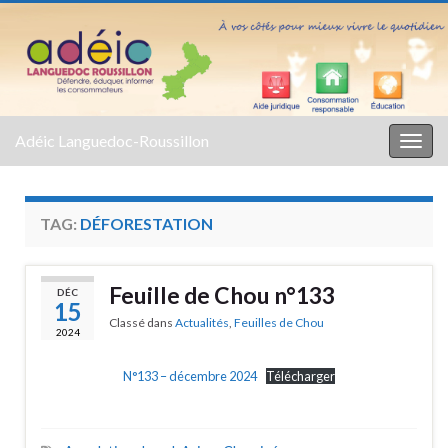
Adéic Languedoc-Roussillon
Togg
navig
TAG:
DÉFORESTATION
Feuille de Chou n°133
DÉC
15
Classé dans
Actualités
,
Feuilles de Chou
2024
N°133 – décembre 2024
Télécharger