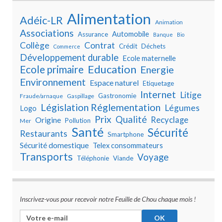
Alimentation
Adéic-LR
Animation
Associations
Automobile
Assurance
Banque
Bio
Collège
Contrat
Crédit
Déchets
Commerce
Développement durable
Ecole maternelle
Education
Ecole primaire
Energie
Environnement
Espace naturel
Etiquetage
Internet
Litige
Gastronomie
Fraude/arnaque
Gaspillage
Législation Réglementation
Légumes
Logo
Prix
Qualité
Recyclage
Origine
Pollution
Mer
Santé
Sécurité
Restaurants
Smartphone
Sécurité domestique
Telex consommateurs
Transports
Voyage
Téléphonie
Viande
Inscrivez-vous pour recevoir notre Feuille de Chou chaque mois !