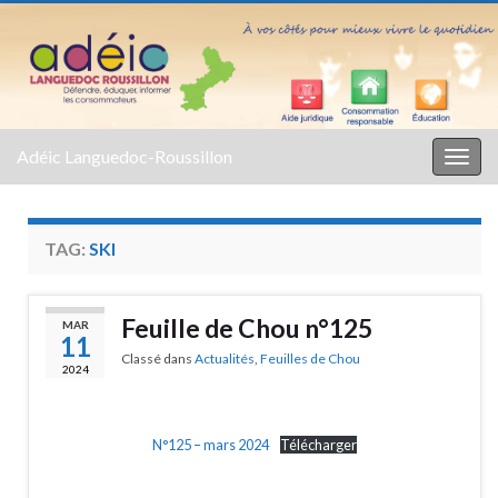
Adéic Languedoc-Roussillon
Togg
navig
TAG:
SKI
Feuille de Chou n°125
MAR
11
Classé dans
Actualités
,
Feuilles de Chou
2024
N°125 – mars 2024
Télécharger