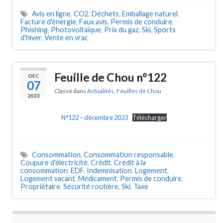
Avis en ligne
,
CO2
,
Déchets
,
Emballage naturel
,
Facture d'énergie
,
Faux avis
,
Permis de conduire
,
Phishing
,
Photovoltaïque
,
Prix du gaz
,
Ski
,
Sports
d'hiver
,
Vente en vrac
Feuille de Chou n°122
DÉC
07
Classé dans
Actualités
,
Feuilles de Chou
2023
N°122 – décembre 2023
Télécharger
Consommation
,
Consommation responsable
,
Coupure d'électricité
,
Crédit
,
Crédit à la
consommation
,
EDF
,
Indemnisation
,
Logement
,
Logement vacant
,
Médicament
,
Permis de conduire
,
Propriétaire
,
Sécurité routière
,
Ski
,
Taxe