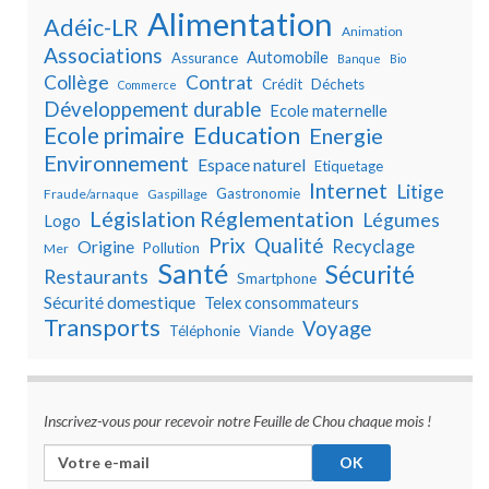
Alimentation
Adéic-LR
Animation
Associations
Automobile
Assurance
Banque
Bio
Collège
Contrat
Crédit
Déchets
Commerce
Développement durable
Ecole maternelle
Education
Ecole primaire
Energie
Environnement
Espace naturel
Etiquetage
Internet
Litige
Gastronomie
Fraude/arnaque
Gaspillage
Législation Réglementation
Légumes
Logo
Prix
Qualité
Recyclage
Origine
Pollution
Mer
Santé
Sécurité
Restaurants
Smartphone
Sécurité domestique
Telex consommateurs
Transports
Voyage
Téléphonie
Viande
Inscrivez-vous pour recevoir notre Feuille de Chou chaque mois !