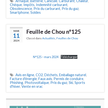
Arnaque
,
Batterie
,
Canicule
,
Carburant
,
Chaleur
,
Chèque
,
Impôts
,
Indemnité carburant
,
Obsolescence
,
Prix du carburant
,
Prix du gaz
,
Smartphone
,
Soldes
Feuille de Chou n°125
MAR
11
Classé dans
Actualités
,
Feuilles de Chou
2024
N°125 – mars 2024
Télécharger
Avis en ligne
,
CO2
,
Déchets
,
Emballage naturel
,
Facture d'énergie
,
Faux avis
,
Permis de conduire
,
Phishing
,
Photovoltaïque
,
Prix du gaz
,
Ski
,
Sports
d'hiver
,
Vente en vrac