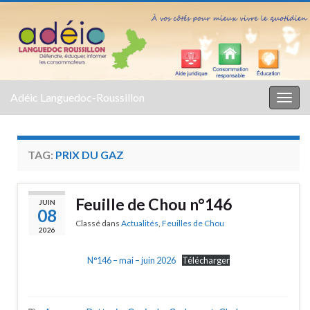
Adéic Languedoc-Roussillon
Togg
navig
TAG:
PRIX DU GAZ
Feuille de Chou n°146
JUIN
08
Classé dans
Actualités
,
Feuilles de Chou
2026
N°146 – mai – juin 2026
Télécharger