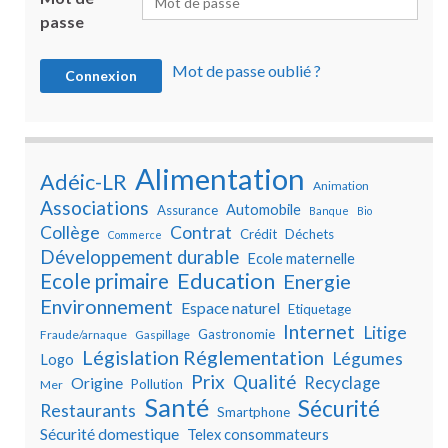
passe
Mot de passe oublié ?
Alimentation
Adéic-LR
Animation
Associations
Automobile
Assurance
Banque
Bio
Collège
Contrat
Crédit
Déchets
Commerce
Développement durable
Ecole maternelle
Education
Ecole primaire
Energie
Environnement
Espace naturel
Etiquetage
Internet
Litige
Gastronomie
Fraude/arnaque
Gaspillage
Législation Réglementation
Légumes
Logo
Prix
Qualité
Recyclage
Origine
Pollution
Mer
Santé
Sécurité
Restaurants
Smartphone
Sécurité domestique
Telex consommateurs