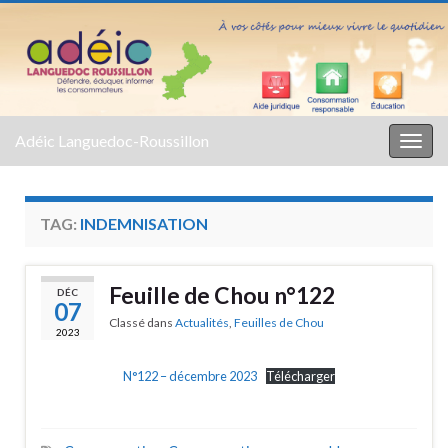
Adéic Languedoc-Roussillon
Togg
navig
TAG:
INDEMNISATION
Feuille de Chou n°122
DÉC
07
Classé dans
Actualités
,
Feuilles de Chou
2023
N°122 – décembre 2023
Télécharger