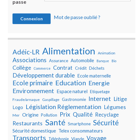
passe
Mot de passe oublié ?
Alimentation
Adéic-LR
Animation
Associations
Automobile
Assurance
Banque
Bio
Collège
Contrat
Crédit
Déchets
Commerce
Développement durable
Ecole maternelle
Education
Ecole primaire
Energie
Environnement
Espace naturel
Etiquetage
Internet
Litige
Gastronomie
Fraude/arnaque
Gaspillage
Législation Réglementation
Légumes
Logo
Prix
Qualité
Recyclage
Origine
Pollution
Mer
Santé
Sécurité
Restaurants
Smartphone
Sécurité domestique
Telex consommateurs
Transports
Voyage
Téléphonie
Viande