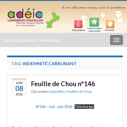
Adéic Languedoc-Roussillon
Togg
navig
TAG:
INDEMNITÉ CARBURANT
Feuille de Chou n°146
JUIN
08
Classé dans
Actualités
,
Feuilles de Chou
2026
N°146 – mai – juin 2026
Télécharger