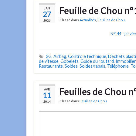
Feuille de Chou n
JAN
27
Classé dans
Actualités
,
Feuilles de Chou
2026
N°144 – janvie
3G
,
Airbag
,
Contrôle technique
,
Déchets plast
de vitesse
,
Gobelets
,
Guide du routard
,
Immobilier
Restaurants
,
Soldes
,
Soldes/rabais
,
Téléphonie
,
To
Feuilles de Chou n°
AVR
11
Classé dans
Feuilles de Chou
2014