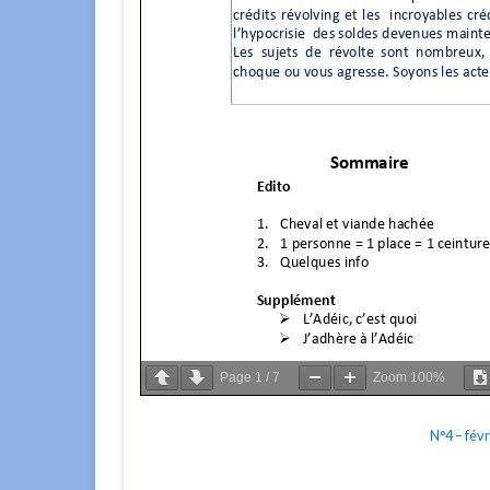
Page
1
/
7
Zoom
100%
N°4 – fév