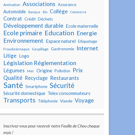
Associations
Assurance
Animation
Collège
Automobile
Banque
Bio
Commerce
Contrat
Crédit
Déchets
Développement durable
Ecole maternelle
Education
Ecole primaire
Energie
Environnement
Espace naturel
Etiquetage
Internet
Gastronomie
Fraude/arnaque
Gaspillage
Litige
Logo
Législation Réglementation
Prix
Légumes
Origine
Pollution
Mer
Qualité
Restaurants
Recyclage
Santé
Sécurité
Smartphone
Sécurité domestique
Telex consommateurs
Transports
Voyage
Téléphonie
Viande
Inscrivez-vous pour recevoir notre Feuille de Chou chaque
mois !