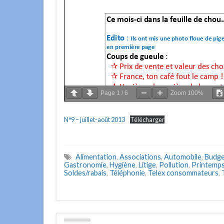
Page
1
/
6
Zoom
100%
N°9 – juillet-août 2013
Télécharger
Alimentation
,
Associations
,
Automobile
,
Budg
Gastronomie
,
Hygiène
,
Litige
,
Pollution
,
Printemps
Soldes/rabais
,
Téléphonie
,
Telex consommateurs
,