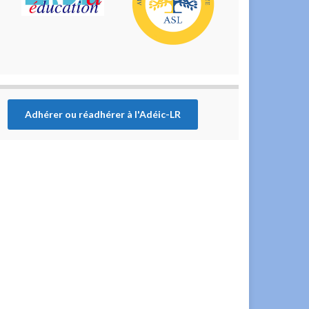
Adhérer ou réadhérer à l'Adéic-LR