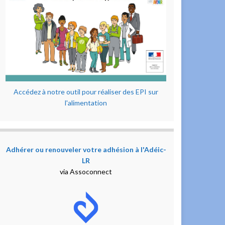
Accédez à notre outil pour réaliser des EPI sur
l'alimentation
Adhérer ou renouveler votre adhésion à l'Adéic-
LR
via Assoconnect