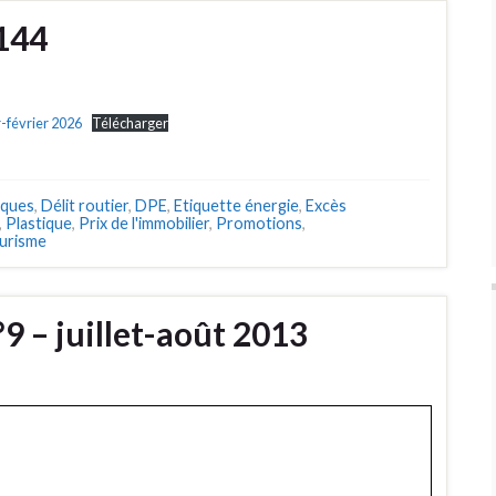
°144
r-février 2026
Télécharger
iques
,
Délit routier
,
DPE
,
Etiquette énergie
,
Excès
,
Plastique
,
Prix de l'immobilier
,
Promotions
,
urisme
9 – juillet-août 2013