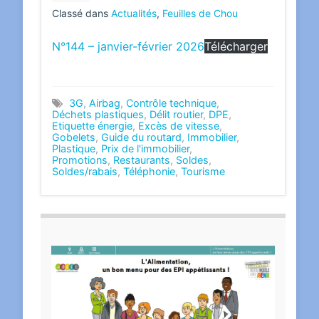
Classé dans
Actualités
,
Feuilles de Chou
N°144 – janvier-février 2026
Télécharger
3G
,
Airbag
,
Contrôle technique
,
Déchets plastiques
,
Délit routier
,
DPE
,
Etiquette énergie
,
Excès de vitesse
,
Gobelets
,
Guide du routard
,
Immobilier
,
Plastique
,
Prix de l'immobilier
,
Promotions
,
Restaurants
,
Soldes
,
Soldes/rabais
,
Téléphonie
,
Tourisme