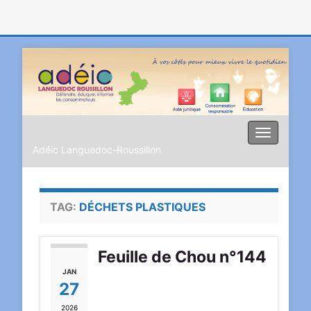
Toggle
Adéic Languedoc-Roussillon
navigati
TAG:
DÉCHETS PLASTIQUES
Feuille de Chou n°144
JAN
27
2026