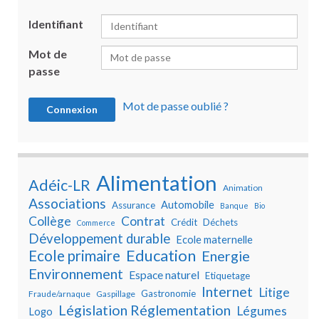
Identifiant
Mot de
passe
Mot de passe oublié ?
Alimentation
Adéic-LR
Animation
Associations
Automobile
Assurance
Banque
Bio
Collège
Contrat
Crédit
Déchets
Commerce
Développement durable
Ecole maternelle
Education
Ecole primaire
Energie
Environnement
Espace naturel
Etiquetage
Internet
Litige
Gastronomie
Fraude/arnaque
Gaspillage
Législation Réglementation
Légumes
Logo