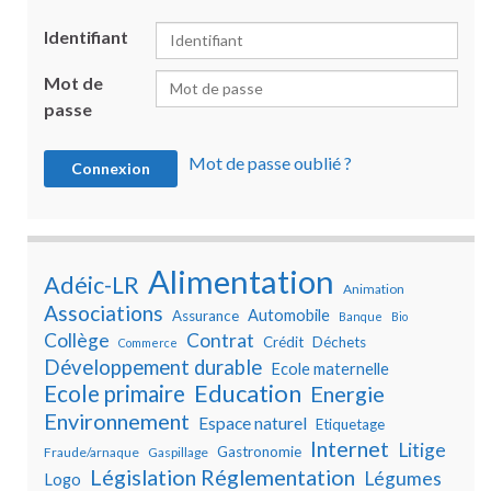
Identifiant
Mot de
passe
Mot de passe oublié ?
Alimentation
Adéic-LR
Animation
Associations
Automobile
Assurance
Banque
Bio
Collège
Contrat
Crédit
Déchets
Commerce
Développement durable
Ecole maternelle
Education
Ecole primaire
Energie
Environnement
Espace naturel
Etiquetage
Internet
Litige
Gastronomie
Fraude/arnaque
Gaspillage
Législation Réglementation
Légumes
Logo