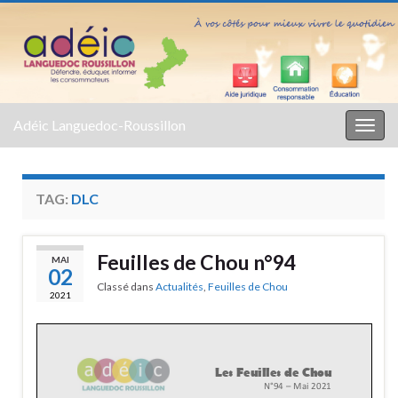
Adéic Languedoc-Roussillon
Togg
navig
TAG:
DLC
Feuilles de Chou n°94
MAI
02
Classé dans
Actualités
,
Feuilles de Chou
2021