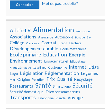
Mot de passe oublié ?
Alimentation
Adéic-LR
Animation
Associations
Automobile
Assurance
Banque
Bio
Collège
Contrat
Crédit
Déchets
Commerce
Développement durable
Ecole maternelle
Education
Ecole primaire
Energie
Environnement
Espace naturel
Etiquetage
Internet
Litige
Gastronomie
Fraude/arnaque
Gaspillage
Législation Réglementation
Légumes
Logo
Prix
Qualité
Recyclage
Origine
Pollution
Mer
Santé
Sécurité
Restaurants
Smartphone
Sécurité domestique
Telex consommateurs
Transports
Voyage
Téléphonie
Viande