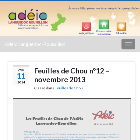
Adéic Languedoc-Roussillon
Togg
navig
Feuilles de Chou n°12 –
AVR
11
novembre 2013
2014
Classé dans
Feuilles de Chou