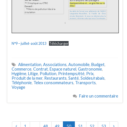
N°9 – juillet-août 2013
Télécharger
Alimentation
,
Associations
,
Automobile
,
Budget
,
Commerce
,
Contrat
,
Espace naturel
,
Gastronomie
,
Hygiène
,
Litige
,
Pollution
,
Printemps/été
,
Prix
,
Produit de la mer
,
Restaurants
,
Santé
,
Soldes/rabais
,
Téléphonie
,
Telex consommateurs
,
Transports
,
Voyage
Faire un commentaire
1
…
48
49
50
51
52
53