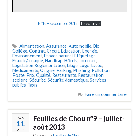
N°10 – septembre 2013
Télécharger
Alimentation
,
Assurance
,
Automobile
,
Bio
,
Collège
,
Contrat
,
Crédit
,
Education
,
Energie
,
Environnement
,
Espace naturel
,
Etiquetage
,
Fraude/arnaque
,
Handicap
,
Hôtels
,
Internet
,
Législation Réglementation
,
Litige
,
Logo
,
Lycée
,
Médicaments
,
Origine
,
Parking
,
Phishing
,
Pollution
,
Poste
,
Prix
,
Qualité
,
Restaurants
,
Restauration
scolaire
,
Sécurité
,
Sécurité domestique
,
Services
publics
,
Taxis
Faire un commentaire
Feuilles de Chou n°9 – juillet-
AVR
11
août 2013
2014
Classé dans
Feuilles de Chou