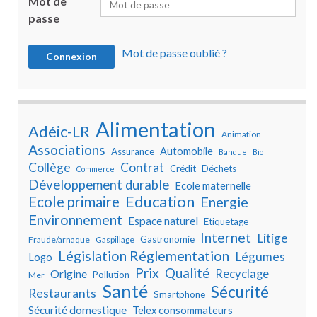
Mot de
passe
Mot de passe oublié ?
Alimentation
Adéic-LR
Animation
Associations
Automobile
Assurance
Banque
Bio
Collège
Contrat
Crédit
Déchets
Commerce
Développement durable
Ecole maternelle
Education
Ecole primaire
Energie
Environnement
Espace naturel
Etiquetage
Internet
Litige
Gastronomie
Fraude/arnaque
Gaspillage
Législation Réglementation
Légumes
Logo
Prix
Qualité
Recyclage
Origine
Pollution
Mer
Santé
Sécurité
Restaurants
Smartphone
Sécurité domestique
Telex consommateurs