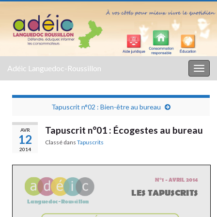
Adéic Languedoc-Roussillon
Togg
navig
Tapuscrit n°02 : Bien-être au bureau
Tapuscrit n°01 : Écogestes au bureau
AVR
12
Classé dans
Tapuscrits
2014