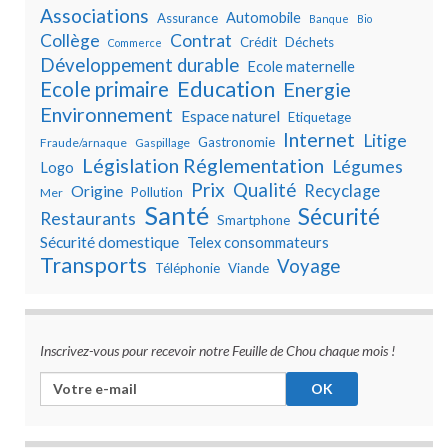
Associations
Automobile
Assurance
Banque
Bio
Collège
Contrat
Crédit
Déchets
Commerce
Développement durable
Ecole maternelle
Education
Ecole primaire
Energie
Environnement
Espace naturel
Etiquetage
Internet
Litige
Gastronomie
Fraude/arnaque
Gaspillage
Législation Réglementation
Légumes
Logo
Prix
Qualité
Recyclage
Origine
Pollution
Mer
Santé
Sécurité
Restaurants
Smartphone
Sécurité domestique
Telex consommateurs
Transports
Voyage
Téléphonie
Viande
Inscrivez-vous pour recevoir notre Feuille de Chou chaque mois !