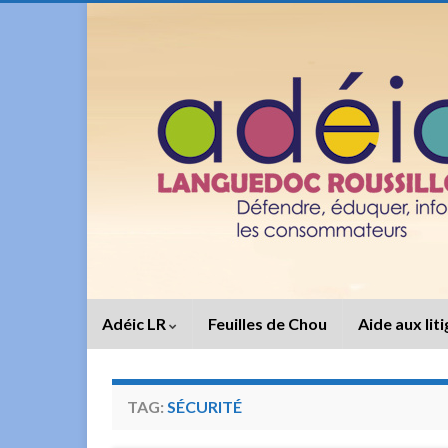
Adéic LR
Feuilles de Chou
Aide aux lit
TAG:
SÉCURITÉ