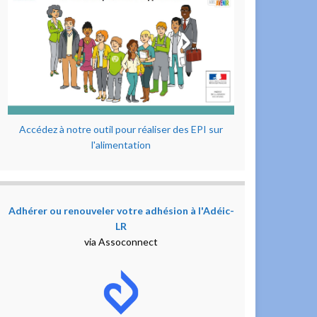
Accédez à notre outil pour réaliser des EPI sur
l'alimentation
Adhérer ou renouveler votre adhésion à l'Adéic-
LR
via Assoconnect