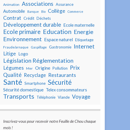
Associations
Assurance
Animation
Collège
Automobile
Banque
Bio
Commerce
Contrat
Crédit
Déchets
Développement durable
Ecole maternelle
Education
Ecole primaire
Energie
Environnement
Espace naturel
Etiquetage
Internet
Gastronomie
Fraude/arnaque
Gaspillage
Litige
Logo
Législation Réglementation
Prix
Légumes
Origine
Pollution
Mer
Qualité
Restaurants
Recyclage
Santé
Sécurité
Smartphone
Sécurité domestique
Telex consommateurs
Transports
Voyage
Téléphonie
Viande
Inscrivez-vous pour recevoir notre Feuille de Chou chaque
mois !