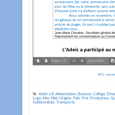
Page
1
/
3
Zoom
100%
N°1 – nove
Adéic-LR
,
Alimentation
,
Boisson
,
Collège
,
Déve
Logo
,
Mer
,
Miel
,
Origine
,
Pain
,
Prix
,
Producteur
,
Qu
Soldes/rabais
,
Transports