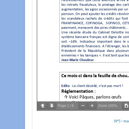
Page
1
/
6
Zoom
100%
N°5 – ma