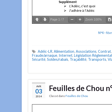
Page
1
/
7
Zoom
100%
N°4 – fév
Adéic-LR
,
Alimentation
,
Associations
,
Contrat
Fraude/arnaque
,
Internet
,
Législation Réglementa
Sécurité
,
Soldes/rabais
,
Traçabilité
,
Transports
,
Vi
Feuilles de Chou 
AVR
03
Classé dans
Feuilles de Chou
2014