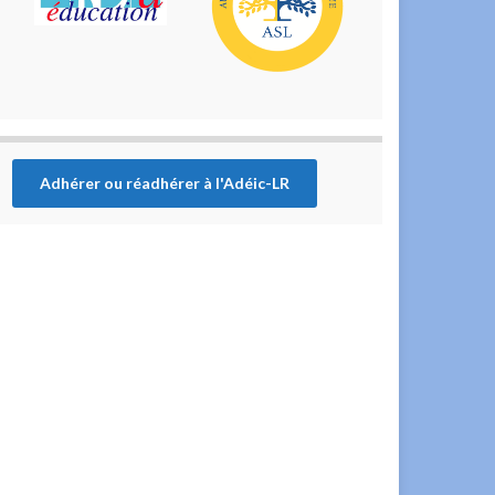
Adhérer ou réadhérer à l'Adéic-LR