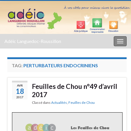
Adéic Languedoc-Roussillon
Togg
navig
TAG:
PERTURBATEURS ENDOCRINIENS
Feuilles de Chou n°49 d’avril
AVR
18
2017
2017
Classé dans
Actualités
,
Feuilles de Chou