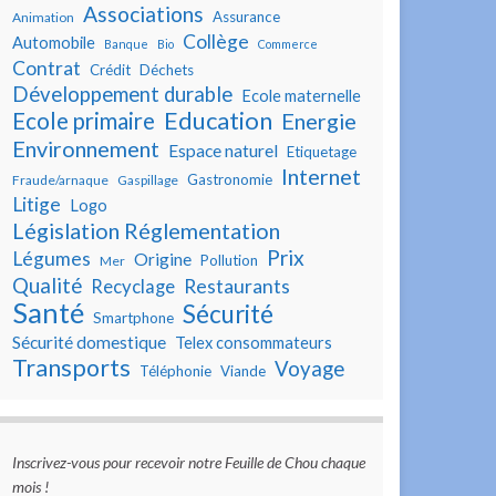
Associations
Assurance
Animation
Collège
Automobile
Banque
Bio
Commerce
Contrat
Crédit
Déchets
Développement durable
Ecole maternelle
Education
Ecole primaire
Energie
Environnement
Espace naturel
Etiquetage
Internet
Gastronomie
Fraude/arnaque
Gaspillage
Litige
Logo
Législation Réglementation
Prix
Légumes
Origine
Pollution
Mer
Qualité
Restaurants
Recyclage
Santé
Sécurité
Smartphone
Sécurité domestique
Telex consommateurs
Transports
Voyage
Téléphonie
Viande
Inscrivez-vous pour recevoir notre Feuille de Chou chaque
mois !