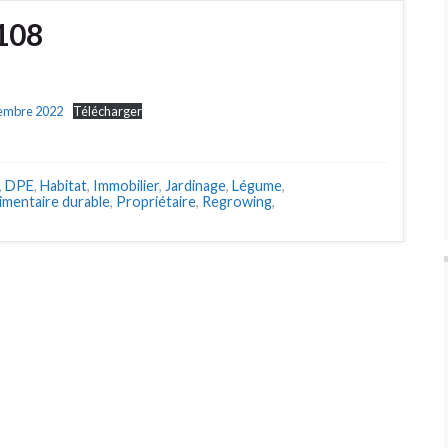
°108
tembre 2022
Télécharger
,
DPE
,
Habitat
,
Immobilier
,
Jardinage
,
Légume
,
limentaire durable
,
Propriétaire
,
Regrowing
,