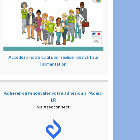
Accédez à notre outil pour réaliser des EPI sur
l'alimentation
Adhérer ou renouveler votre adhésion à l'Adéic-
LR
via Assoconnect