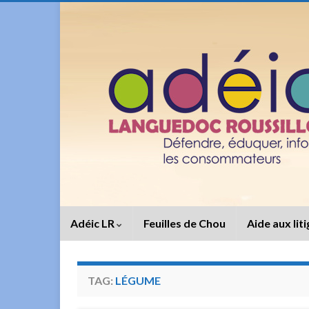
Adéic LR
Feuilles de Chou
Aide aux lit
TAG:
LÉGUME