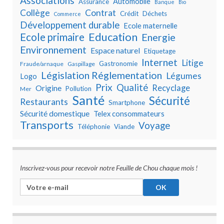
Associations
Automobile
Assurance
Banque
Bio
Collège
Contrat
Crédit
Déchets
Commerce
Développement durable
Ecole maternelle
Education
Ecole primaire
Energie
Environnement
Espace naturel
Etiquetage
Internet
Litige
Gastronomie
Fraude/arnaque
Gaspillage
Législation Réglementation
Légumes
Logo
Prix
Qualité
Recyclage
Origine
Pollution
Mer
Santé
Sécurité
Restaurants
Smartphone
Sécurité domestique
Telex consommateurs
Transports
Voyage
Téléphonie
Viande
Inscrivez-vous pour recevoir notre Feuille de Chou chaque mois !