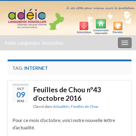
Adéic Languedoc-Roussillon
Togg
navig
TAG:
INTERNET
Feuilles de Chou n°43
OCT
09
d’octobre 2016
2016
Classé dans
Actualités
,
Feuilles de Chou
Pour ce mois d’octobre, voici notre nouvelle lettre
d’actualité.