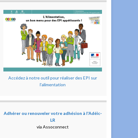
Accédez à notre outil pour réaliser des EPI sur
l'alimentation
Adhérer ou renouveler votre adhésion à l'Adéic-
LR
via Assoconnect