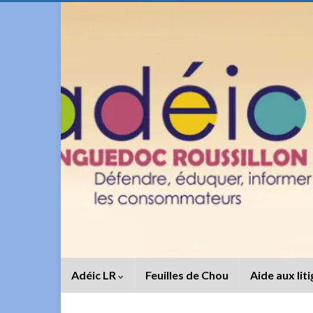
Adéic LR
Feuilles de Chou
Aide aux lit