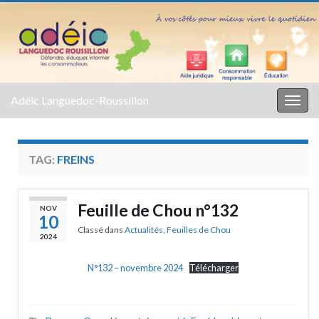
Adéic Languedoc-Roussillon
Togg
navig
TAG:
FREINS
Feuille de Chou n°132
NOV
10
Classé dans
Actualités
,
Feuilles de Chou
2024
N°132 – novembre 2024
Télécharger