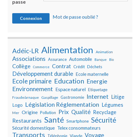
passe
Mot de passe oublié ?
Alimentation
Adéic-LR
Animation
Associations
Automobile
Assurance
Banque
Bio
Collège
Contrat
Crédit
Déchets
Commerce
Développement durable
Ecole maternelle
Education
Ecole primaire
Energie
Environnement
Espace naturel
Etiquetage
Internet
Litige
Gastronomie
Fraude/arnaque
Gaspillage
Législation Réglementation
Légumes
Logo
Prix
Qualité
Recyclage
Origine
Pollution
Mer
Santé
Sécurité
Restaurants
Smartphone
Sécurité domestique
Telex consommateurs
Transports
Voyage
Téléphonie
Viande