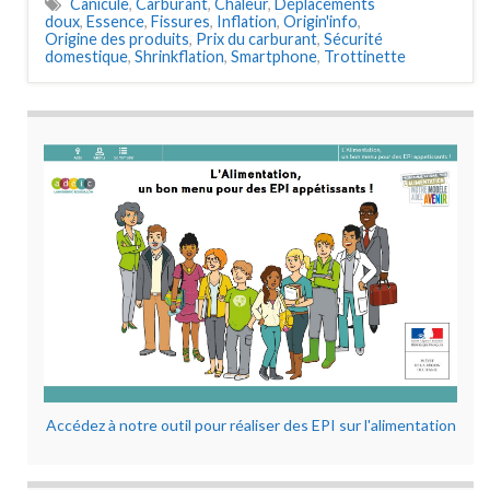
Canicule
,
Carburant
,
Chaleur
,
Déplacements
doux
,
Essence
,
Fissures
,
Inflation
,
Origin'info
,
Origine des produits
,
Prix du carburant
,
Sécurité
domestique
,
Shrinkflation
,
Smartphone
,
Trottinette
Accédez à notre outil pour réaliser des EPI sur l'alimentation