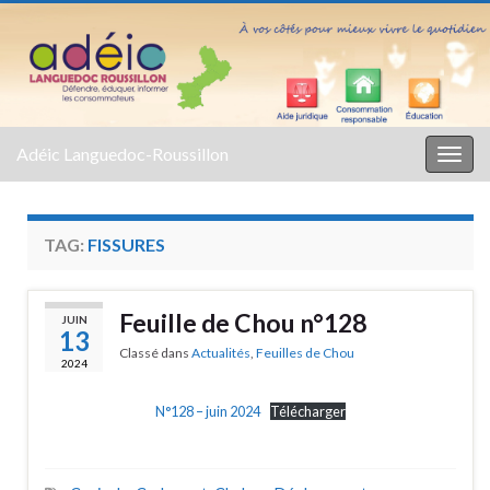
Adéic Languedoc-Roussillon
Togg
navig
TAG:
FISSURES
Feuille de Chou n°128
JUIN
13
Classé dans
Actualités
,
Feuilles de Chou
2024
N°128 – juin 2024
Télécharger