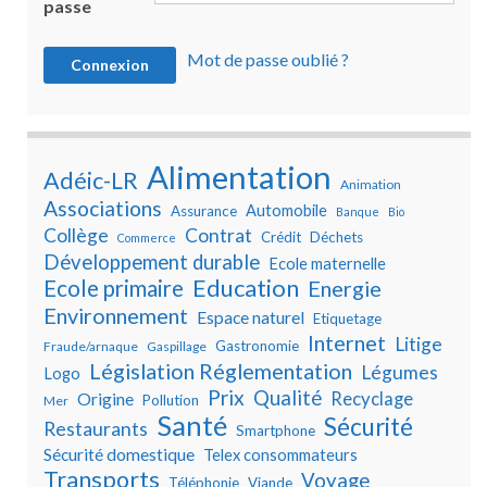
passe
Mot de passe oublié ?
Alimentation
Adéic-LR
Animation
Associations
Automobile
Assurance
Banque
Bio
Collège
Contrat
Crédit
Déchets
Commerce
Développement durable
Ecole maternelle
Education
Ecole primaire
Energie
Environnement
Espace naturel
Etiquetage
Internet
Litige
Gastronomie
Fraude/arnaque
Gaspillage
Législation Réglementation
Légumes
Logo
Prix
Qualité
Recyclage
Origine
Pollution
Mer
Santé
Sécurité
Restaurants
Smartphone
Sécurité domestique
Telex consommateurs
Transports
Voyage
Téléphonie
Viande