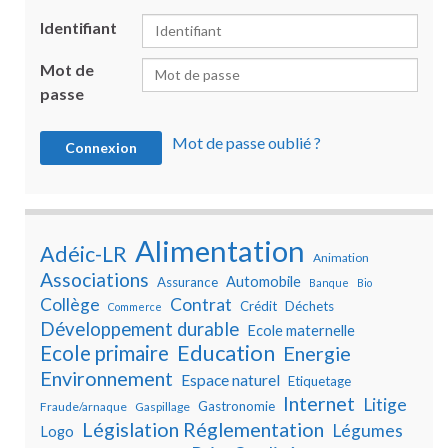
Identifiant
Mot de
passe
Mot de passe oublié ?
Alimentation
Adéic-LR
Animation
Associations
Automobile
Assurance
Banque
Bio
Collège
Contrat
Crédit
Déchets
Commerce
Développement durable
Ecole maternelle
Education
Ecole primaire
Energie
Environnement
Espace naturel
Etiquetage
Internet
Litige
Gastronomie
Fraude/arnaque
Gaspillage
Législation Réglementation
Légumes
Logo