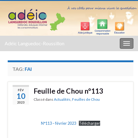
Adéic Languedoc-Roussillon
Togg
navig
TAG:
FAI
Feuille de Chou n°113
FÉV
10
Classé dans
Actualités
,
Feuilles de Chou
2023
N°113 – février 2023
Télécharger