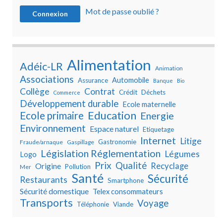
Mot de passe oublié ?
Alimentation
Adéic-LR
Animation
Associations
Automobile
Assurance
Banque
Bio
Collège
Contrat
Crédit
Déchets
Commerce
Développement durable
Ecole maternelle
Education
Ecole primaire
Energie
Environnement
Espace naturel
Etiquetage
Internet
Litige
Gastronomie
Fraude/arnaque
Gaspillage
Législation Réglementation
Légumes
Logo
Prix
Qualité
Recyclage
Origine
Pollution
Mer
Santé
Sécurité
Restaurants
Smartphone
Sécurité domestique
Telex consommateurs
Transports
Voyage
Téléphonie
Viande