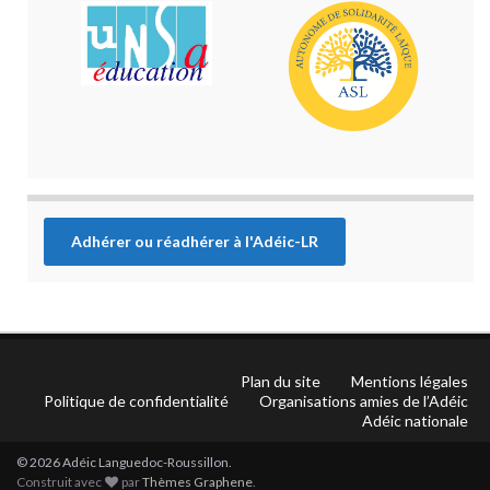
Adhérer ou réadhérer à l'Adéic-LR
Plan du site
Mentions légales
Politique de confidentialité
Organisations amies de l’Adéic
Adéic nationale
© 2026 Adéic Languedoc-Roussillon.
Construit avec
par
Thèmes Graphene
.