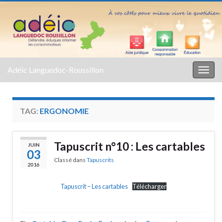
Adéic Languedoc-Roussillon
Togg
navig
TAG:
ERGONOMIE
Tapuscrit n°10 : Les cartables
JUIN
03
Classé dans
Tapuscrits
2016
Tapuscrit – Les cartables
Télécharger