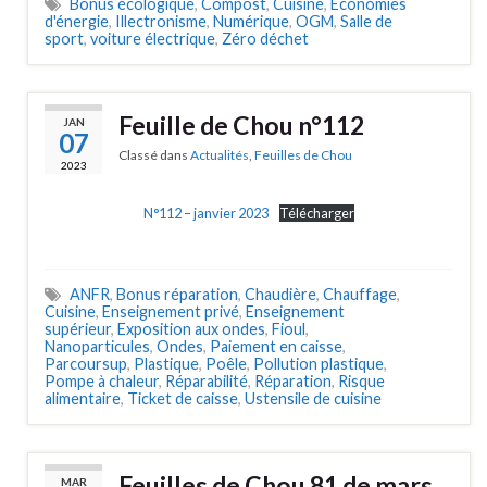
Bonus écologique
,
Compost
,
Cuisine
,
Economies
d'énergie
,
Illectronisme
,
Numérique
,
OGM
,
Salle de
sport
,
voiture électrique
,
Zéro déchet
Feuille de Chou n°112
JAN
07
Classé dans
Actualités
,
Feuilles de Chou
2023
N°112 – janvier 2023
Télécharger
ANFR
,
Bonus réparation
,
Chaudière
,
Chauffage
,
Cuisine
,
Enseignement privé
,
Enseignement
supérieur
,
Exposition aux ondes
,
Fioul
,
Nanoparticules
,
Ondes
,
Paiement en caisse
,
Parcoursup
,
Plastique
,
Poêle
,
Pollution plastique
,
Pompe à chaleur
,
Réparabilité
,
Réparation
,
Risque
alimentaire
,
Ticket de caisse
,
Ustensile de cuisine
Feuilles de Chou 81 de mars
MAR