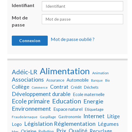
Identifiant
Mot de
passe
Mot de passe oublié ?
Alimentation
Adéic-LR
Animation
Associations
Automobile
Assurance
Banque
Bio
Collège
Contrat
Crédit
Déchets
Commerce
Développement durable
Ecole maternelle
Education
Ecole primaire
Energie
Environnement
Espace naturel
Etiquetage
Internet
Litige
Gastronomie
Fraude/arnaque
Gaspillage
Législation Réglementation
Légumes
Logo
Prix
Qualité
Recyclage
Origine
Pollution
Mer