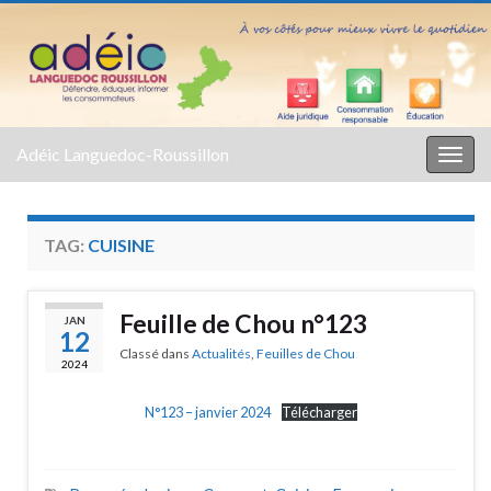
Adéic Languedoc-Roussillon
Togg
navig
TAG:
CUISINE
Feuille de Chou n°123
JAN
12
Classé dans
Actualités
,
Feuilles de Chou
2024
N°123 – janvier 2024
Télécharger