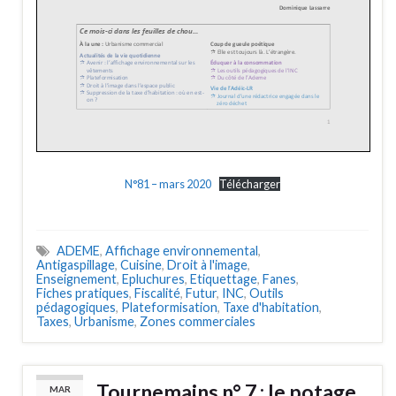
N°81 – mars 2020
Télécharger
ADEME
,
Affichage environnemental
,
Antigaspillage
,
Cuisine
,
Droit à l'image
,
Enseignement
,
Epluchures
,
Etiquettage
,
Fanes
,
Fiches pratiques
,
Fiscalité
,
Futur
,
INC
,
Outils
pédagogiques
,
Plateformisation
,
Taxe d'habitation
,
Taxes
,
Urbanisme
,
Zones commerciales
Tournemains n° 7 : le potage
MAR