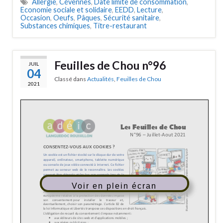
Allergie
,
Cévennes
,
Date limite de consommation
,
Economie sociale et solidaire
,
EEDD
,
Lecture
,
Occasion
,
Oeufs
,
Pâques
,
Sécurité sanitaire
,
Substances chimiques
,
Titre-restaurant
Feuilles de Chou n°96
JUIL
04
Classé dans
Actualités
,
Feuilles de Chou
2021
Voir en plein écran