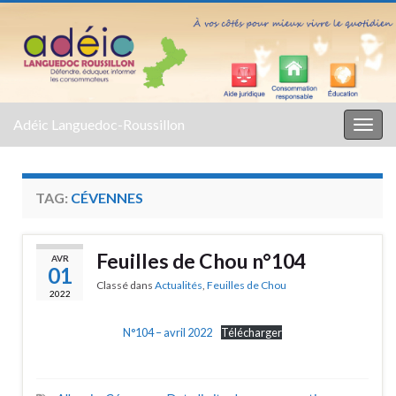
Adéic Languedoc-Roussillon
Togg
navig
TAG:
CÉVENNES
Feuilles de Chou n°104
AVR
01
Classé dans
Actualités
,
Feuilles de Chou
2022
N°104 – avril 2022
Télécharger