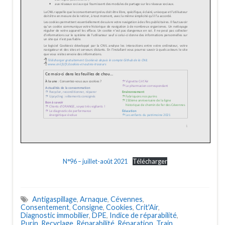
N°96 – juillet-août 2021
Télécharger
Antigaspillage
,
Arnaque
,
Cévennes
,
Consentement
,
Consigne
,
Cookies
,
Crit'Air
,
Diagnostic immobilier
,
DPE
,
Indice de réparabilité
,
Purin
,
Recyclage
,
Réparabilité
,
Réparation
,
Train
,