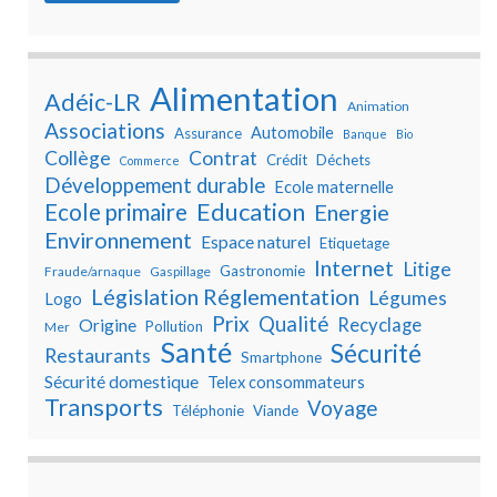
Alimentation
Adéic-LR
Animation
Associations
Automobile
Assurance
Banque
Bio
Collège
Contrat
Crédit
Déchets
Commerce
Développement durable
Ecole maternelle
Education
Ecole primaire
Energie
Environnement
Espace naturel
Etiquetage
Internet
Litige
Gastronomie
Fraude/arnaque
Gaspillage
Législation Réglementation
Légumes
Logo
Prix
Qualité
Recyclage
Origine
Pollution
Mer
Santé
Sécurité
Restaurants
Smartphone
Sécurité domestique
Telex consommateurs
Transports
Voyage
Téléphonie
Viande