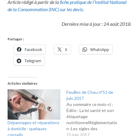
Article rédigé à partir de la
fiche pratique de l’Institut National
de la
Consommation (INC) sur les devis
.
Dernière mise à jour : 24 août 2018.
Partager :
Facebook
X
WhatsApp
Telegram
Articles similaires
Feuilles de Chou n°51 de
juin 2017
Au sommaire ce mois-ci :
Édito : La loi santé et son
étiquetage
Dépannages et réparations
nutritionnelRéglementatio
à domicile : quelques
n :Les sigles des
conseils
diagnostics immobiliersLes
15 juin 2017