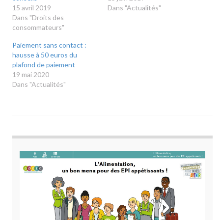
15 avril 2019
devisÉducation :Total Solar
Dans "Actualités"
Dans "Droits des
ExpertBudget
consommateurs"
étudiantDans notre région :
Goûter le monde autour de
Paiement sans contact :
moiNouveaux Tournemains
hausse à 50 euros du
Mérienda ! Un goûter
plafond de paiement
espagnolAlimentation :
19 mai 2020
Publication des résultats
Dans "Actualités"
des contrôles
sanitairesEnvironnement
:Écogestes
Méditerranée OccitanieLa
guerre des graines. Dernier
épisode.Voyages…