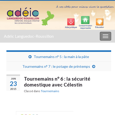
Adéic Languedoc-Roussillon
Togg
navig
Tournemains n° 5 : la main à la pâte
Tournemains n° 7 : le potage de printemps
Tournemains n° 6 : la sécurité
JAN
23
domestique avec Célestin
2015
Classé dans
Tournemains