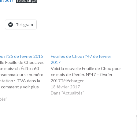
ars 2017
Télécharger
Telegram
ou n°25 de février 2015
Feuilles de Chou n°47 de février
lle Feuille de Chou avec
2017
 mois-ci : Édito : 60
Voici la nouvelle Feuille de Chou pour
consommateurs : numéro
ce mois de février. N°47 – février
tation : TVA dans la
2017Télécharger
: comment y voir plus
18 février 2017
ovoiturage Sécurité :
5
Dans "Actualités"
carbone – Inondation :
tés"
exes Éducation