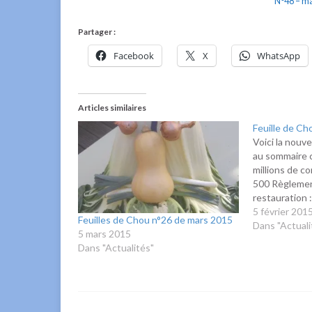
N°48 – m
Partager :
Facebook
X
WhatsApp
Articles similaires
Feuille de Ch
Voici la nouve
au sommaire ce
millions de 
500 Règlemen
restauration 
clair ? – Le c
5 février 201
Feuilles de Chou n°26 de mars 2015
Monoxyde de 
Dans "Actuali
5 mars 2015
les bons réfl
Dans "Actualités"
: Forum…