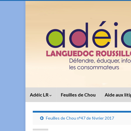
Adéic LR
Feuilles de Chou
Aide aux lit
Feuilles de Chou n°47 de février 2017