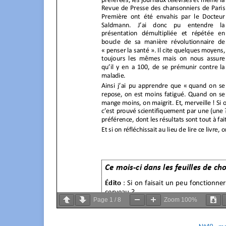
Page
1
/
8
Zoom
100%