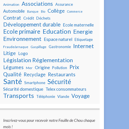
Associations
Assurance
Animation
Collège
Automobile
Banque
Bio
Commerce
Contrat
Crédit
Déchets
Développement durable
Ecole maternelle
Education
Ecole primaire
Energie
Environnement
Espace naturel
Etiquetage
Internet
Gastronomie
Fraude/arnaque
Gaspillage
Litige
Logo
Législation Réglementation
Prix
Légumes
Origine
Pollution
Mer
Qualité
Restaurants
Recyclage
Santé
Sécurité
Smartphone
Sécurité domestique
Telex consommateurs
Transports
Voyage
Téléphonie
Viande
Inscrivez-vous pour recevoir notre Feuille de Chou chaque
mois !