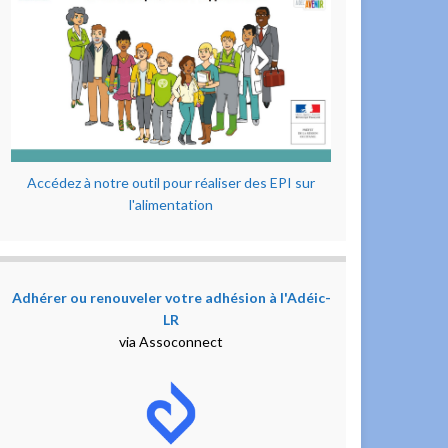
Accédez à notre outil pour réaliser des EPI sur
l'alimentation
Adhérer ou renouveler votre adhésion à l'Adéic-
LR
via Assoconnect