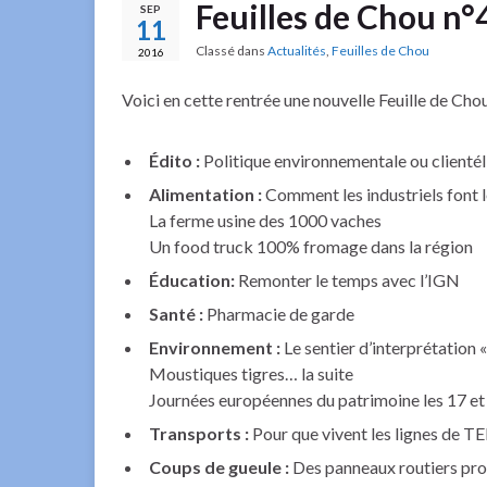
Feuilles de Chou n
SEP
11
Classé dans
Actualités
,
Feuilles de Chou
2016
Voici en cette rentrée une nouvelle Feuille de Ch
Édito
:
Politique environnementale ou clientél
Alimentation :
Comment les industriels font l
La ferme usine des 1000 vaches
Un food truck 100% fromage dans la région
É
ducation:
Remonter le temps avec l’IGN
Santé :
Pharmacie de garde
Environnement :
Le sentier d’interprétation 
Moustiques tigres… la suite
Journées européennes du patrimoine les 17 e
Transports :
Pour que vivent les lignes de T
Coups de gueule :
Des panneaux routiers pro