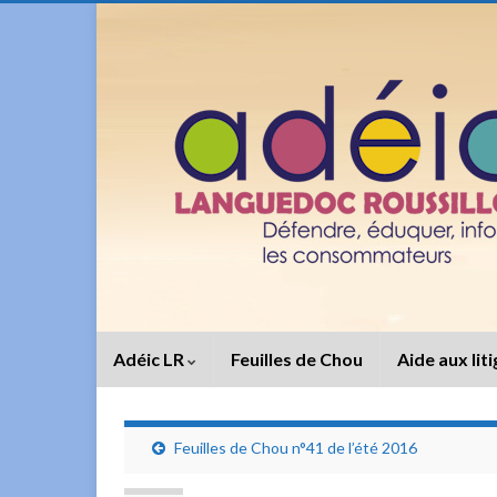
Adéic LR
Feuilles de Chou
Aide aux lit
Feuilles de Chou n°41 de l’été 2016