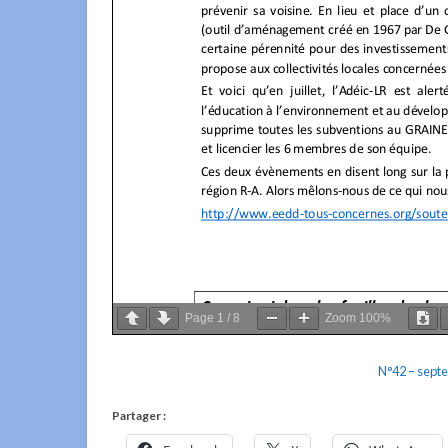
Page
1
/
8
Zoom
100%
N°42 – sept
Partager :