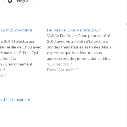
Telegram
hou n°21 d’octobre
Feuilles de Chou de l’été 2017
Voici la Feuille de Chou pour cet été
re 2014Télécharger
2017 avec votre plein d'info-conso
lle Feuille de Chou avec
sur des thématiques estivales. Nous
 mois-ci : Édito : Qui
espérons que leur lecture vous
ation à la
apporteront des informations utiles
 ? Environnement :
pour de bonnes vacances. Au
15 juillet 2017
natives aux pesticides
014
sommaire ce mois-ci : Édito : La loi
Dans "Actualités"
comment soigner les
tés"
santé et son étiquetage nutritionnel
c des plantes – Les
Réglementation :Actions de
 quelles gourmandes !
groupe : quoi de neuf ?Les…
on : Code…
anté
,
Transports