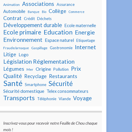
Associations
Assurance
Animation
Collège
Automobile
Banque
Bio
Commerce
Contrat
Crédit
Déchets
Développement durable
Ecole maternelle
Education
Ecole primaire
Energie
Environnement
Espace naturel
Etiquetage
Internet
Gastronomie
Fraude/arnaque
Gaspillage
Litige
Logo
Législation Réglementation
Prix
Légumes
Origine
Pollution
Mer
Qualité
Restaurants
Recyclage
Santé
Sécurité
Smartphone
Sécurité domestique
Telex consommateurs
Transports
Voyage
Téléphonie
Viande
Inscrivez-vous pour recevoir notre Feuille de Chou chaque
mois !