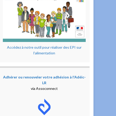
Accédez à notre outil pour réaliser des EPI sur
l'alimentation
Adhérer ou renouveler votre adhésion à l'Adéic-
LR
via Assoconnect