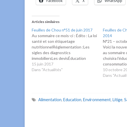
Facebook
X
WhatsApp
Articles similaires
Feuilles de Chou n°51 de juin 2017
Feuilles de C
Au sommaire ce mois-ci : Édito : La loi
2014
santé et son étiquetage
N°21 – octob
nutritionnelRéglementation :Les
Voici la nouve
sigles des diagnostics
au sommaire ce
immobiliersLes devisÉducation
choisira l’éduc
:Total Solar ExpertBudget
15 juin 2017
consommation
étudiantDans notre région : Goûter
Dans "Actualités"
Oui, les alter
10 octobre 2
le monde autour de moiNouveaux
existent ou 
Dans "Actuali
Tournemains Mérienda ! Un goûter
plantes... ave
espagnolAlimentation : Publication
imprimantes,
des résultats des contrôles
Règlementati
sanitairesEnvironnement
Alimentation
,
Education
,
Environnement
,
Litige
,
S
:Écogestes
Méditerranée OccitanieLa guerre
des graines. Dernier
épisode.Voyages…