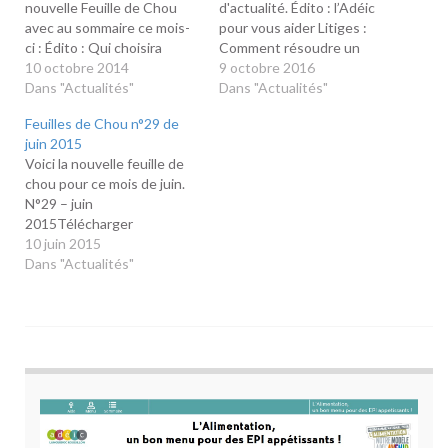
nouvelle Feuille de Chou
d'actualité. Édito : l’Adéic
avec au sommaire ce mois-
pour vous aider Litiges :
ci : Édito : Qui choisira
Comment résoudre un
l’éducation à la
10 octobre 2014
problème de connexion à
9 octobre 2016
consommation ?
Dans "Actualités"
Internet ? Alimentation :
Dans "Actualités"
Environnement : Oui, les
Étiquetage sur les fruits et
Feuilles de Chou n°29 de
alternatives aux pesticides
les légumes ÉducationTout
juin 2015
existent ou comment
sur le recyclage du papier
Voici la nouvelle feuille de
soigner les plantes... avec
sur le site
chou pour ce mois de juin.
des plantes – Les
d’ECOFOLIORisques
N°29 – juin
imprimantes, quelles
alimentaires : une formule
2015Télécharger
gourmandes !
express de sensibilisation
10 juin 2015
Règlementation : Code…
EnvironnementRecyclage…
Dans "Actualités"