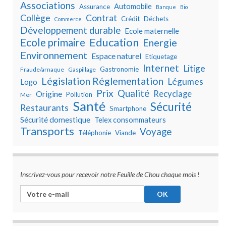
Associations
Automobile
Assurance
Banque
Bio
Collège
Contrat
Crédit
Déchets
Commerce
Développement durable
Ecole maternelle
Education
Ecole primaire
Energie
Environnement
Espace naturel
Etiquetage
Internet
Litige
Gastronomie
Fraude/arnaque
Gaspillage
Législation Réglementation
Légumes
Logo
Prix
Qualité
Recyclage
Origine
Pollution
Mer
Santé
Sécurité
Restaurants
Smartphone
Sécurité domestique
Telex consommateurs
Transports
Voyage
Téléphonie
Viande
Inscrivez-vous pour recevoir notre Feuille de Chou chaque mois !