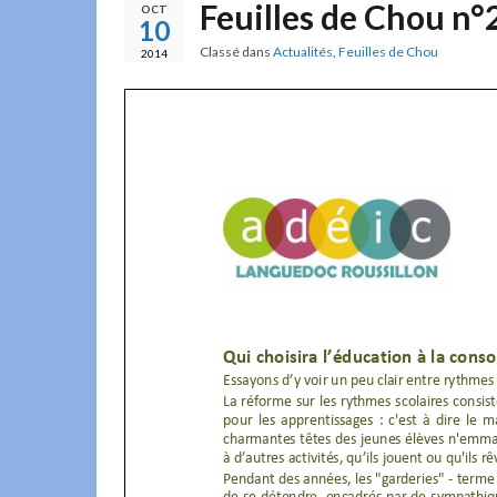
Feuilles de Chou n°
OCT
10
Classé dans
Actualités
,
Feuilles de Chou
2014