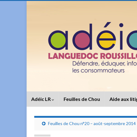
Adéic LR
Feuilles de Chou
Aide aux lit
Feuilles de Chou n°20 – août-septembre 2014