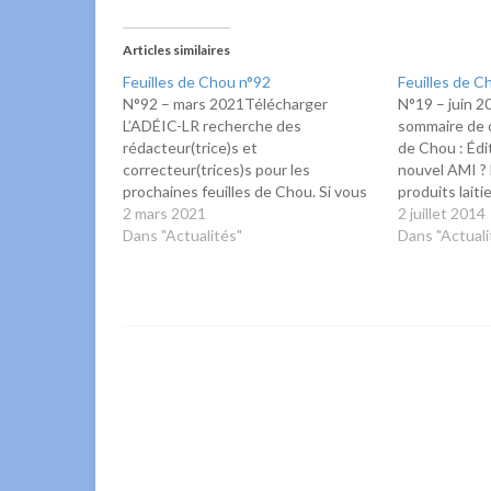
Articles similaires
Feuilles de Chou n°92
Feuilles de C
N°92 – mars 2021Télécharger
N°19 – juin 
L’ADÉIC-LR recherche des
sommaire de c
rédacteur(trice)s et
de Chou : Édit
correcteur(trices)s pour les
nouvel AMI ? 
prochaines feuilles de Chou. Si vous
produits laiti
êtes intéressé(e), merci de prendre
2 mars 2021
Cross du collè
2 juillet 2014
contact avec nous.
Dans "Actualités"
Santé : Boiss
Dans "Actuali
Boissons éner