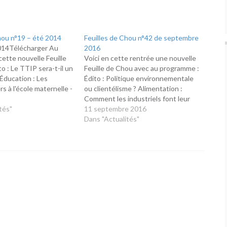
hou n°19 – été 2014
Feuilles de Chou n°42 de septembre
2014Télécharger Au
2016
ette nouvelle Feuille
Voici en cette rentrée une nouvelle
o : Le TTIP sera-t-il un
Feuille de Chou avec au programme :
Éducation : Les
Édito : Politique environnementale
ers à l'école maternelle -
ou clientélisme ? Alimentation :
ge avec bar à fruits
Comment les industriels font leur
ons énergétiques : oui !
tés"
beurre avec le lait. N’en faites pas
11 septembre 2016
gisantes : non !…
tout un fromage…La ferme usine des
Dans "Actualités"
1000 vachesUn food truck 100%
fromage dans la région Éducation:
Remonter le…