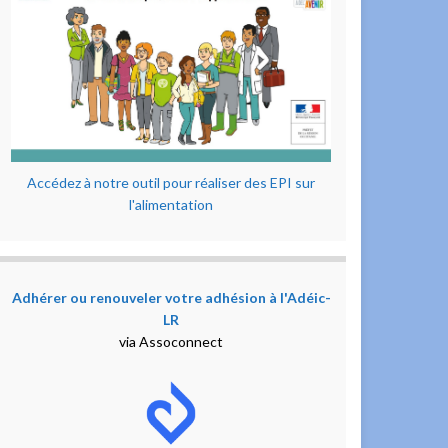
Accédez à notre outil pour réaliser des EPI sur
l'alimentation
Adhérer ou renouveler votre adhésion à l'Adéic-
LR
via Assoconnect