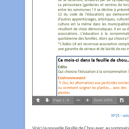
Page
1
/
8
Zoom
100%
N°21 – oct
Voici la nouvelle Feuille de Chou avec au sommaire