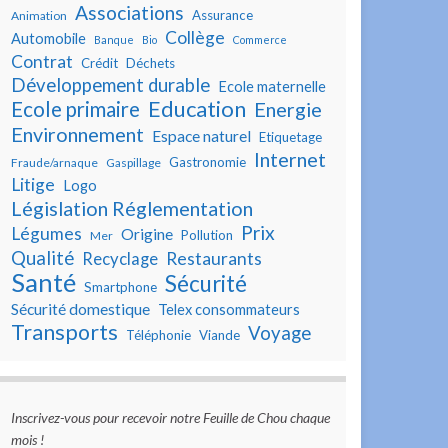
Associations
Assurance
Animation
Collège
Automobile
Banque
Bio
Commerce
Contrat
Crédit
Déchets
Développement durable
Ecole maternelle
Education
Ecole primaire
Energie
Environnement
Espace naturel
Etiquetage
Internet
Gastronomie
Fraude/arnaque
Gaspillage
Litige
Logo
Législation Réglementation
Prix
Légumes
Origine
Pollution
Mer
Qualité
Restaurants
Recyclage
Santé
Sécurité
Smartphone
Sécurité domestique
Telex consommateurs
Transports
Voyage
Téléphonie
Viande
Inscrivez-vous pour recevoir notre Feuille de Chou chaque
mois !