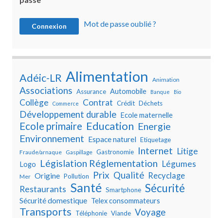
Mot de passe oublié ?
Alimentation
Adéic-LR
Animation
Associations
Automobile
Assurance
Banque
Bio
Collège
Contrat
Crédit
Déchets
Commerce
Développement durable
Ecole maternelle
Education
Ecole primaire
Energie
Environnement
Espace naturel
Etiquetage
Internet
Litige
Gastronomie
Fraude/arnaque
Gaspillage
Législation Réglementation
Légumes
Logo
Prix
Qualité
Recyclage
Origine
Pollution
Mer
Santé
Sécurité
Restaurants
Smartphone
Sécurité domestique
Telex consommateurs
Transports
Voyage
Téléphonie
Viande