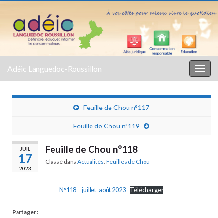
Adéic Languedoc-Roussillon
Togg
navig
Feuille de Chou n°117
Feuille de Chou n°119
Feuille de Chou n°118
JUIL
17
Classé dans
Actualités
,
Feuilles de Chou
2023
N°118 – juillet-août 2023
Télécharger
Partager :