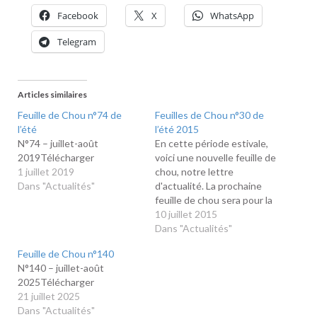
Facebook
X
WhatsApp
Telegram
Articles similaires
Feuille de Chou n°74 de
Feuilles de Chou n°30 de
l’été
l’été 2015
N°74 – juillet-août
En cette période estivale,
2019Télécharger
voici une nouvelle feuille de
1 juillet 2019
chou, notre lettre
Dans "Actualités"
d'actualité. La prochaine
feuille de chou sera pour la
rentrée, en attendant nous
10 juillet 2015
vous souhaitons de bonnes
Dans "Actualités"
vacances. N°30 – juillet-
Feuille de Chou n°140
août 2015Télécharger
N°140 – juillet-août
2025Télécharger
21 juillet 2025
Dans "Actualités"